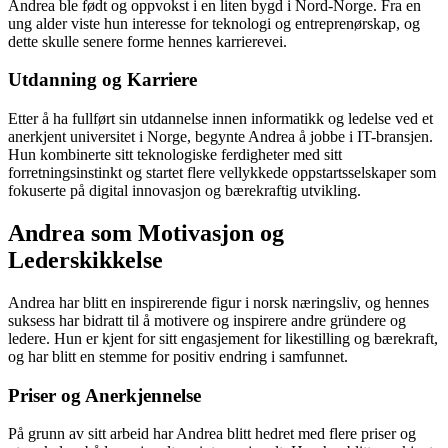
Andrea ble født og oppvokst i en liten bygd i Nord-Norge. Fra en
ung alder viste hun interesse for teknologi og entreprenørskap, og
dette skulle senere forme hennes karrierevei.
Utdanning og Karriere
Etter å ha fullført sin utdannelse innen informatikk og ledelse ved et
anerkjent universitet i Norge, begynte Andrea å jobbe i IT-bransjen.
Hun kombinerte sitt teknologiske ferdigheter med sitt
forretningsinstinkt og startet flere vellykkede oppstartsselskaper som
fokuserte på digital innovasjon og bærekraftig utvikling.
Andrea som Motivasjon og
Lederskikkelse
Andrea har blitt en inspirerende figur i norsk næringsliv, og hennes
suksess har bidratt til å motivere og inspirere andre gründere og
ledere. Hun er kjent for sitt engasjement for likestilling og bærekraft,
og har blitt en stemme for positiv endring i samfunnet.
Priser og Anerkjennelse
På grunn av sitt arbeid har Andrea blitt hedret med flere priser og