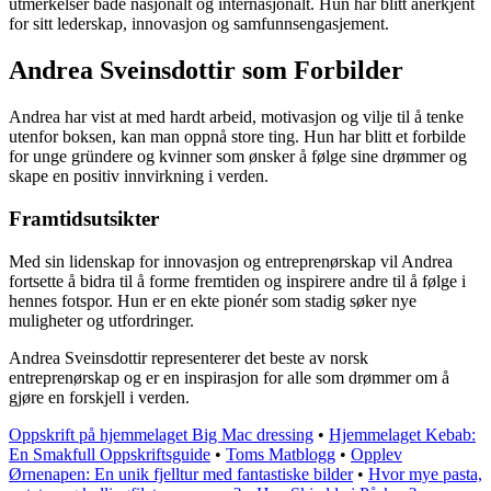
utmerkelser både nasjonalt og internasjonalt. Hun har blitt anerkjent
for sitt lederskap, innovasjon og samfunnsengasjement.
Andrea Sveinsdottir som Forbilder
Andrea har vist at med hardt arbeid, motivasjon og vilje til å tenke
utenfor boksen, kan man oppnå store ting. Hun har blitt et forbilde
for unge gründere og kvinner som ønsker å følge sine drømmer og
skape en positiv innvirkning i verden.
Framtidsutsikter
Med sin lidenskap for innovasjon og entreprenørskap vil Andrea
fortsette å bidra til å forme fremtiden og inspirere andre til å følge i
hennes fotspor. Hun er en ekte pionér som stadig søker nye
muligheter og utfordringer.
Andrea Sveinsdottir representerer det beste av norsk
entreprenørskap og er en inspirasjon for alle som drømmer om å
gjøre en forskjell i verden.
Oppskrift på hjemmelaget Big Mac dressing
•
Hjemmelaget Kebab:
En Smakfull Oppskriftsguide
•
Toms Matblogg
•
Opplev
Ørnenapen: En unik fjelltur med fantastiske bilder
•
Hvor mye pasta,