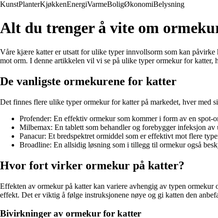
Kunst
Planter
Kjøkken
Energi
Varme
Bolig
Økonomi
Belysning
Alt du trenger å vite om ormekur
Våre kjære katter er utsatt for ulike typer innvollsorm som kan påvirke 
mot orm. I denne artikkelen vil vi se på ulike typer ormekur for katter,
De vanligste ormekurene for katter
Det finnes flere ulike typer ormekur for katter på markedet, hver med
Profender: En effektiv ormekur som kommer i form av en spot-on
Milbemax: En tablett som behandler og forebygger infeksjon av 
Panacur: Et bredspektret ormiddel som er effektivt mot flere type
Broadline: En allsidig løsning som i tillegg til ormekur også bes
Hvor fort virker ormekur på katter?
Effekten av ormekur på katter kan variere avhengig av typen ormekur og
effekt. Det er viktig å følge instruksjonene nøye og gi katten den anbefa
Bivirkninger av ormekur for katter