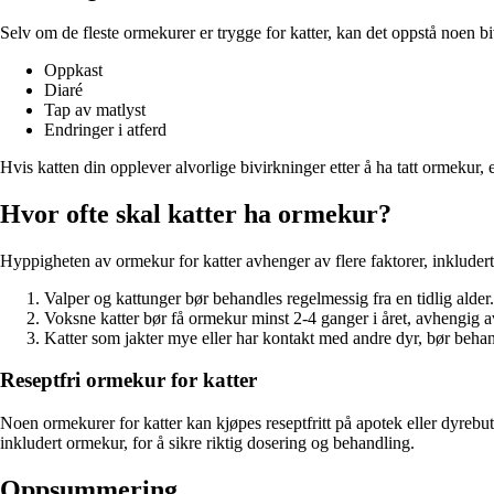
Selv om de fleste ormekurer er trygge for katter, kan det oppstå noen biv
Oppkast
Diaré
Tap av matlyst
Endringer i atferd
Hvis katten din opplever alvorlige bivirkninger etter å ha tatt ormekur, 
Hvor ofte skal katter ha ormekur?
Hyppigheten av ormekur for katter avhenger av flere faktorer, inkludert ka
Valper og kattunger bør behandles regelmessig fra en tidlig alder.
Voksne katter bør få ormekur minst 2-4 ganger i året, avhengig av
Katter som jakter mye eller har kontakt med andre dyr, bør beha
Reseptfri ormekur for katter
Noen ormekurer for katter kan kjøpes reseptfritt på apotek eller dyrebut
inkludert ormekur, for å sikre riktig dosering og behandling.
Oppsummering