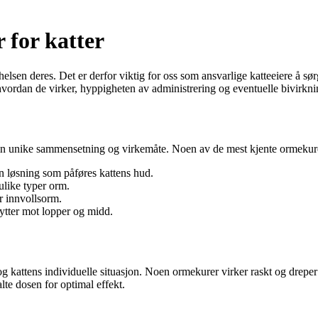
 for katter
helsen deres. Det er derfor viktig for oss som ansvarlige katteeiere å sø
 hvordan de virker, hyppigheten av administrering og eventuelle bivirkni
 sin unike sammensetning og virkemåte. Noen av de mest kjente ormekur
 løsning som påføres kattens hud.
ulike typer orm.
r innvollsorm.
kytter mot lopper og midd.
 kattens individuelle situasjon. Noen ormekurer virker raskt og dreper 
lte dosen for optimal effekt.