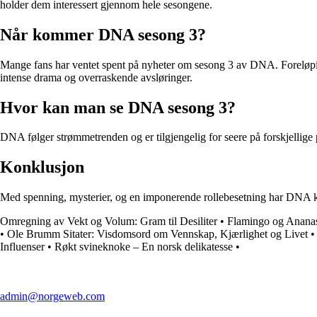
holder dem interessert gjennom hele sesongene.
Når kommer DNA sesong 3?
Mange fans har ventet spent på nyheter om sesong 3 av DNA. Foreløpig 
intense drama og overraskende avsløringer.
Hvor kan man se DNA sesong 3?
DNA følger strømmetrenden og er tilgjengelig for seere på forskjellige 
Konklusjon
Med spenning, mysterier, og en imponerende rollebesetning har DNA kla
Omregning av Vekt og Volum: Gram til Desiliter
•
Flamingo og Anana
•
Ole Brumm Sitater: Visdomsord om Vennskap, Kjærlighet og Livet
Influenser
•
Røkt svineknoke – En norsk delikatesse
•
admin@norgeweb.com