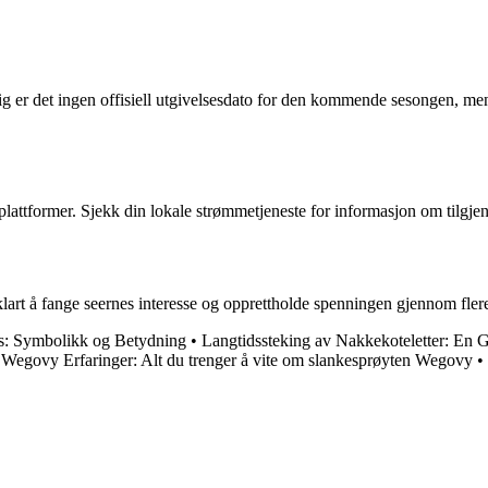
er det ingen offisiell utgivelsesdato for den kommende sesongen, men d
plattformer. Sjekk din lokale strømmetjeneste for informasjon om tilgjen
rt å fange seernes interesse og opprettholde spenningen gjennom flere
s: Symbolikk og Betydning
•
Langtidssteking av Nakkekoteletter: En Gu
•
Wegovy Erfaringer: Alt du trenger å vite om slankesprøyten Wegovy
•