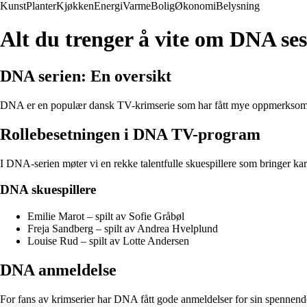
Kunst
Planter
Kjøkken
Energi
Varme
Bolig
Økonomi
Belysning
Alt du trenger å vite om DNA se
DNA serien: En oversikt
DNA er en populær dansk TV-krimserie som har fått mye oppmerksomhet
Rollebesetningen i DNA TV-program
I DNA-serien møter vi en rekke talentfulle skuespillere som bringer kar
DNA skuespillere
Emilie Marot – spilt av Sofie Gråbøl
Freja Sandberg – spilt av Andrea Hvelplund
Louise Rud – spilt av Lotte Andersen
DNA anmeldelse
For fans av krimserier har DNA fått gode anmeldelser for sin spennend